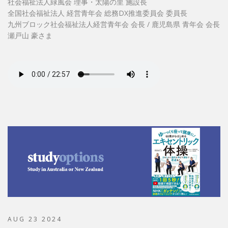
社会福祉法人緑風会 理事・太陽の里 施設長
全国社会福祉法人 経営青年会 総務DX推進委員会 委員長
九州ブロック社会福祉法人経営青年会 会長 / 鹿児島県 青年会 会長
瀬戸山 豪さま
AUG 23 2024