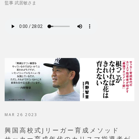
監事 武居敏さま
MAR 26 2023
興国高校式Jリーガー育成メソッド
サッカー育成年代のカリスマ指導者が