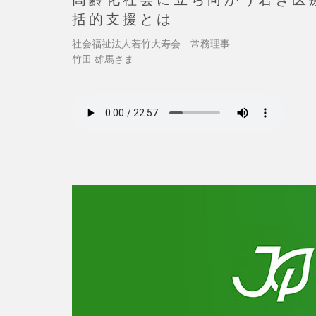
括的支援とは
社会福祉法人若竹大寿会 常務理事
竹田 雄馬さま