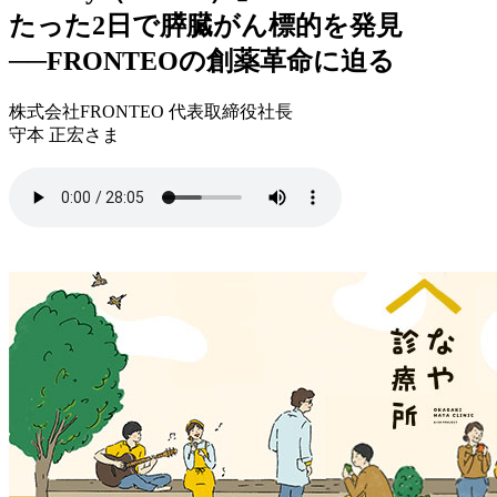
たった2日で膵臓がん標的を発見
──FRONTEOの創薬革命に迫る
株式会社FRONTEO 代表取締役社長
守本 正宏さま