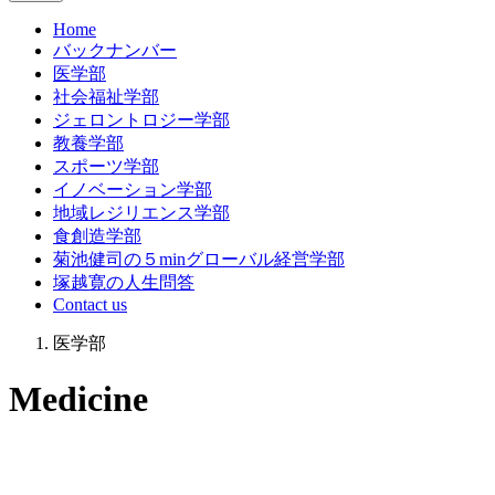
Home
バックナンバー
医学部
社会福祉学部
ジェロントロジー学部
教養学部
スポーツ学部
イノベーション学部
地域レジリエンス学部
食創造学部
菊池健司の５minグローバル経営学部
塚越寛の人生問答
Contact us
医学部
Medicine